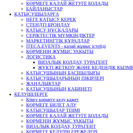
КӨРМЕГЕ ҚАЛАЙ ЖЕТУГЕ БОЛАДЫ
БАЙЛАНЫСТАР
ҚАТЫСУШЫЛАРҒА
НЕГЕ ҚАТЫСУ КЕРЕК
СТЕНДТІ БРОНДАУ
ҚАТЫСУ НҰСҚАЛАРЫ
СЕРІКТЕСТІК МҮМКІНДІКТЕР
МАРКЕТИНГТІК ҚҰРАЛДАР
ITECA.EVENTS - қалай жұмыс істейді
КӨРМЕНІҢ ЖҰМЫС УАҚЫТЫ
ЛОГИСТИКА
ВИЗАЛЫҚ ҚОЛДАУ, ТУРАГЕНТ
ЖҮКТІ ЖЕТКІЗУ ЖӘНЕ КЕДЕНДІК ҚЫЗМ
ҚАТЫСУШЫНЫҢ БАСШЫЛЫҒЫ
ҚАТЫСУШЫЛАРЫНЫҢ ПІКІРЛЕРІ
ЖАҢАЛЫҚТАР
ҚАТЫСУШЫНЫҢ КАБИНЕТІ
КЕЛУШІЛЕРГЕ
Кімге көрмеге келу қажет
КӨРМЕГЕ БИЛЕТ АЛУ
ҚАТЫСУШЫЛАР ТІЗІМІ
КӨРМЕГЕ ҚАЛАЙ ЖЕТУГЕ БОЛАДЫ
КӨРМЕНІҢ ЖҰМЫС УАҚЫТЫ
ВИЗАЛЫҚ ҚОЛДАУ, ТУРАГЕНТ
КӨРМЕГЕ КЕЛУДІҢ ЕРЕЖЕЛЕРІ