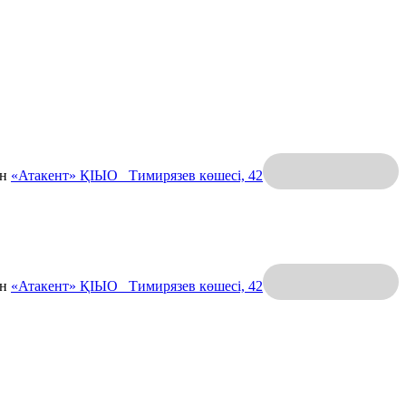
ан
«Атакент» ҚІЫО
Тимирязев көшесі, 42
ан
«Атакент» ҚІЫО
Тимирязев көшесі, 42