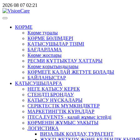
2026
08
07
02:21
КӨРМЕ
Көрме туралы
КӨРМЕ БӨЛІМДЕРІ
ҚАТЫСУШЫЛАР ТІЗІМІ
БАҒДАРЛАМА
Көрме жоспары
РЕСМИ ҚҰТТЫҚТАУ ХАТТАРЫ
Көрме қорытындылары
КӨРМЕГЕ ҚАЛАЙ ЖЕТУГЕ БОЛАДЫ
БАЙЛАНЫСТАР
ҚАТЫСУШЫЛАРҒА
НЕГЕ ҚАТЫСУ КЕРЕК
СТЕНДТІ БРОНДАУ
ҚАТЫСУ НҰСҚАЛАРЫ
СЕРІКТЕСТІК МҮМКІНДІКТЕР
МАРКЕТИНГТІК ҚҰРАЛДАР
ITECA.EVENTS - қалай жұмыс істейді
КӨРМЕНІҢ ЖҰМЫС УАҚЫТЫ
ЛОГИСТИКА
ВИЗАЛЫҚ ҚОЛДАУ, ТУРАГЕНТ
ЖҮКТІ ЖЕТКІЗУ ЖӘНЕ КЕДЕНДІК ҚЫЗМ