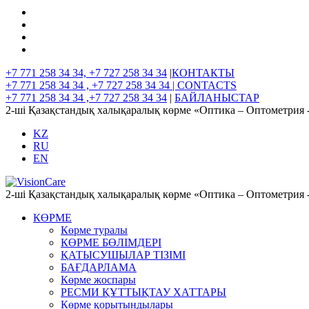
+7 771 258 34 34, +7 727 258 34 34
|
КОНТАКТЫ
+7 771 258 34 34 , +7 727 258 34 34 |
CONTACTS
+7 771 258 34 34 ,+7 727 258 34 34
|
БАЙЛАНЫСТАР
2-ші Қазақстандық халықаралық көрме «Оптика – Оптометрия 
KZ
RU
EN
2-ші Қазақстандық халықаралық көрме «Оптика – Оптометрия 
КӨРМЕ
Көрме туралы
КӨРМЕ БӨЛІМДЕРІ
ҚАТЫСУШЫЛАР ТІЗІМІ
БАҒДАРЛАМА
Көрме жоспары
РЕСМИ ҚҰТТЫҚТАУ ХАТТАРЫ
Көрме қорытындылары