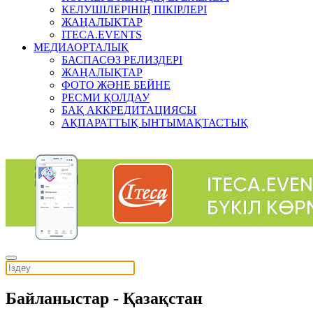
КЕЛУШІЛЕРІНІҢ ПІКІРЛЕРІ
ЖАҢАЛЫҚТАР
ITECA.EVENTS
МЕДИАОРТАЛЫҚ
БАСПАСӨЗ РЕЛИЗДЕРІ
ЖАҢАЛЫҚТАР
ФОТО ЖӘНЕ БЕЙНЕ
РЕСМИ ҚОЛДАУ
БАҚ АККРЕДИТАЦИЯСЫ
АҚПАРАТТЫҚ ЫНТЫМАҚТАСТЫҚ
Байланыстар - Қазақстан