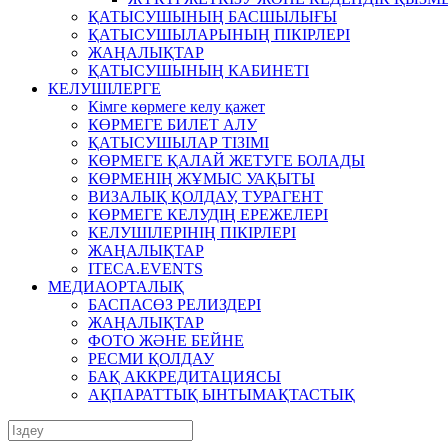
ҚАТЫСУШЫНЫҢ БАСШЫЛЫҒЫ
ҚАТЫСУШЫЛАРЫНЫҢ ПІКІРЛЕРІ
ЖАҢАЛЫҚТАР
ҚАТЫСУШЫНЫҢ КАБИНЕТІ
КЕЛУШІЛЕРГЕ
Кімге көрмеге келу қажет
КӨРМЕГЕ БИЛЕТ АЛУ
ҚАТЫСУШЫЛАР ТІЗІМІ
КӨРМЕГЕ ҚАЛАЙ ЖЕТУГЕ БОЛАДЫ
КӨРМЕНІҢ ЖҰМЫС УАҚЫТЫ
ВИЗАЛЫҚ ҚОЛДАУ, ТУРАГЕНТ
КӨРМЕГЕ КЕЛУДІҢ ЕРЕЖЕЛЕРІ
КЕЛУШІЛЕРІНІҢ ПІКІРЛЕРІ
ЖАҢАЛЫҚТАР
ITECA.EVENTS
МЕДИАОРТАЛЫҚ
БАСПАСӨЗ РЕЛИЗДЕРІ
ЖАҢАЛЫҚТАР
ФОТО ЖӘНЕ БЕЙНЕ
РЕСМИ ҚОЛДАУ
БАҚ АККРЕДИТАЦИЯСЫ
АҚПАРАТТЫҚ ЫНТЫМАҚТАСТЫҚ