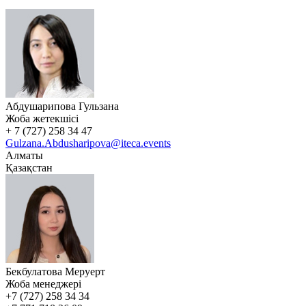
Абдушарипова Гульзана
Жоба жетекшісі
+ 7 (727) 258 34 47
Gulzana.Abdusharipova@iteca.events
Алматы
Қазақстан
Бекбулатова Меруерт
Жоба менеджері
+7 (727) 258 34 34